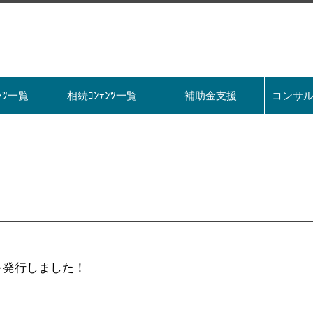
ﾝﾂ一覧
相続ｺﾝﾃﾝﾂ一覧
補助金支援
コンサ
号①を発行しました！