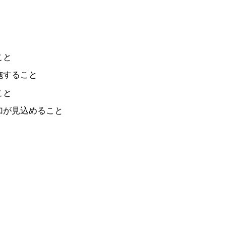
こと
施すること
こと
加が見込めること