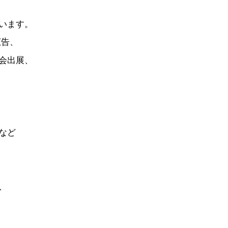
います。
広告、
会出展、
など
、